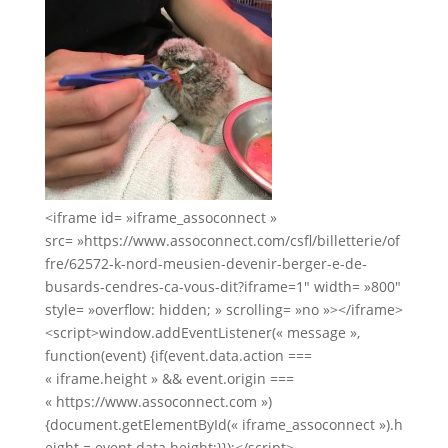
<iframe id= »iframe_assoconnect »
src= »https://www.assoconnect.com/csfl/billetterie/of
fre/62572-k-nord-meusien-devenir-berger-e-de-
busards-cendres-ca-vous-dit?iframe=1″ width= »800″
style= »overflow: hidden; » scrolling= »no »></iframe>
<script>window.addEventListener(« message »,
function(event) {if(event.data.action ===
« iframe.height » && event.origin ===
« https://www.assoconnect.com »)
{document.getElementById(« iframe_assoconnect »).h
eight = event.data.height;}});</script>