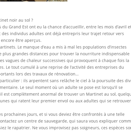
inet noir au sol ?
s du Grand Est ont eu la chance d’accueillir, entre les mois d’avril e
rt des individus adultes ont déjà entrepris leur trajet retour vers
 encore être aperçus.
artinets. Le manque d’eau a mis à mal les populations d’insectes
 de plus grandes distances pour trouver la nourriture indispensable
les vagues de chaleur successives qui provoquent à chaque fois la
s. Le tout cumulé à une reprise de l’activité des entreprises du
ortants lors des travaux de rénovation…
articulier : ils arpentent sans relâche le ciel à la poursuite des di
mentaire. Le seul moment où un adulte se pose est lorsqu’il se
, il est complètement anormal de trouver un Martinet au sol, quelq
jeunes qui ratent leur premier envol ou aux adultes qui se retrouve
prochaines jours, et si vous deviez être confrontés à une telle
 : contactez un centre de sauvegarde, qui saura vous expliquer com
siez le rapatrier. Ne vous improvisez pas soigneurs, ces espèces so