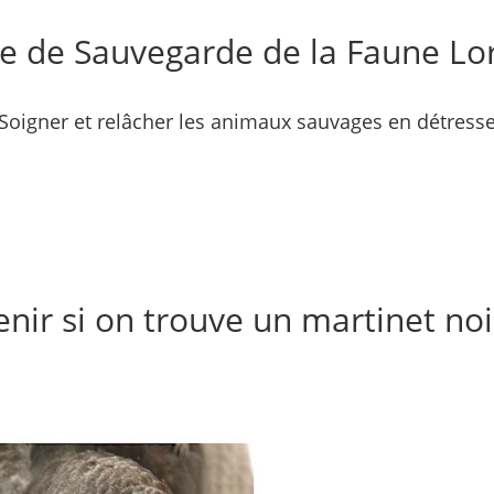
e de Sauvegarde de la Faune Lo
Soigner et relâcher les animaux sauvages en détress
actualités/médias
Devenir Mécène
Adhésions et Dons
enir si on trouve un martinet noi