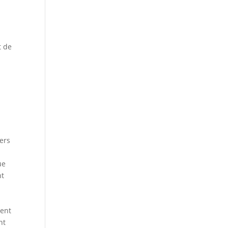
t de
vers
ue
nt
ment
nt