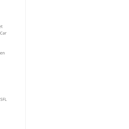
et
 Car
 en
e
CSFL