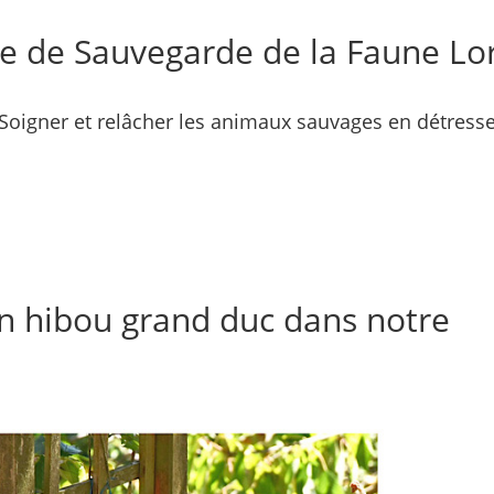
e de Sauvegarde de la Faune Lo
Soigner et relâcher les animaux sauvages en détress
actualités/médias
Devenir Mécène
Adhésions et Dons
n hibou grand duc dans notre